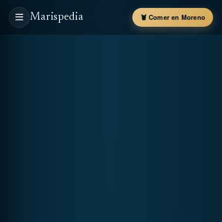
Marispedia
🦞 Comer en Moreno