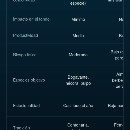
especie)
Impacto en el fondo
Mínimo
Nulo
Productividad
Media
Baja
Bajo (exc
Moderado
Riesgo físico
percebe
Almeja
Bogavante,
Especies objetivo
berberec
nécora, pulpo
perceb
Casi todo el año
Bajamares 
Estacionalidad
Centenaria,
Femeni
Tradición