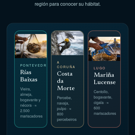
región para conocer su hábitat.
A
PONTEVEDRA
CORUÑA
LUGO
Rías
Costa
Mariña
Baixas
da
Lucense
Morte
Vieira,
Centollo,
almeja,
bogavante,
Percebe,
bogavante y
cigala · ≈
navaja,
nécora · ≈
600
pulpo · ≈
2.500
mariscadores
800
mariscadores
percebeiros